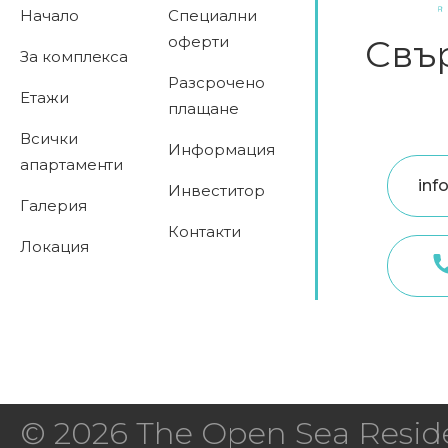
Начало
Специални
оферти
Свър
За комплекса
Разсрочено
Етажи
плащане
Всички
Информация
апартаменти
inf
Инвеститор
Галерия
Контакти
Локация
© 2026 The Open Sea Residen