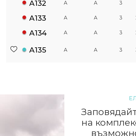
А132
А
А
3
А133
А
А
3
А134
А
А
3
А135
А
А
3
Е
Заповядайт
на комплек
възможно