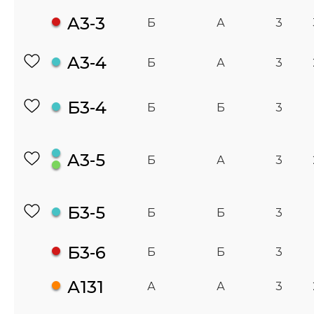
A3-3
Б
А
3
A3-4
Б
А
3
Б3-4
Б
Б
3
A3-5
Б
А
3
Б3-5
Б
Б
3
Б3-6
Б
Б
3
А131
А
А
3