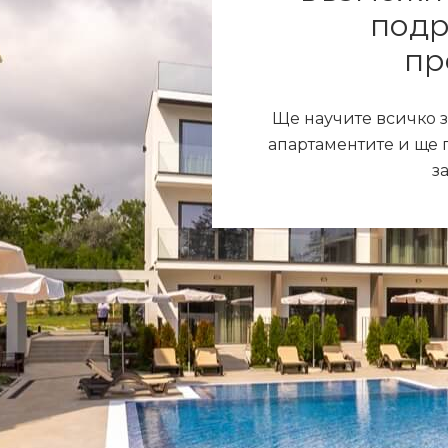
подр
пр
Ще научите всичко з
апартаментите и ще 
з