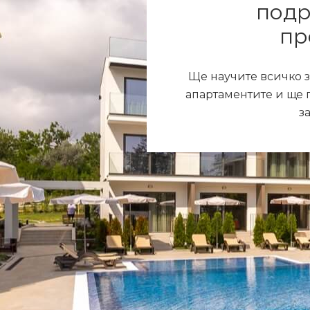
подр
пр
Ще научите всичко з
апартаментите и ще 
з