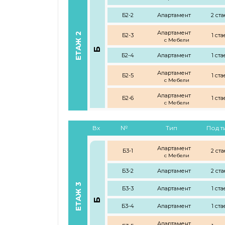
Б2-2
Апартамент
2 ст
Апартамент
ЕТАЖ 2
Б2-3
1 ста
с Мебели
Б
Б2-4
Апартамент
1 ста
Апартамент
Б2-5
1 ста
с Мебели
Апартамент
Б2-6
1 ста
с Мебели
Вх
№
Тип
Под т
Апартамент
Б3-1
2 ст
с Мебели
Б3-2
Апартамент
2 ст
ЕТАЖ 3
Б3-3
Апартамент
1 ста
Б
Б3-4
Апартамент
1 ста
Апартамент