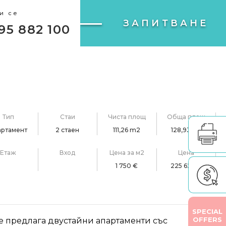
и се
ЗАПИТВАНЕ
95 882 100
Тип
Стаи
Чиста площ
Обща площ
артамент
2 стаен
111,26 m2
128,93m2
Етаж
Вход
Цена за м2
Цена
1 750 €
225 628 €
SPECIAL
OFFERS
e предлага двустайни апартаменти със