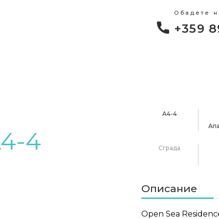
Обадете н
+359 8
A4-4
Ап
4-4
Сграда
Описание
Open Sea Residenc