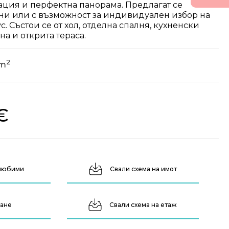
ация и перфектна панорама. Предлагат се
ни или с възможност за индивидуален избор на
. Състои се от хол, отделна спалня, кухненски
на и открита тераса.
2
3m
€
 любими
Свали схема на имот
ване
Свали схема на етаж