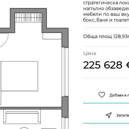
стратегическа лок
напълно обзаведе
мебели по ваш вкус
бокс, баня и тоалет
Обща площ
128,9
Цена
225 628 
Добави в
Запит